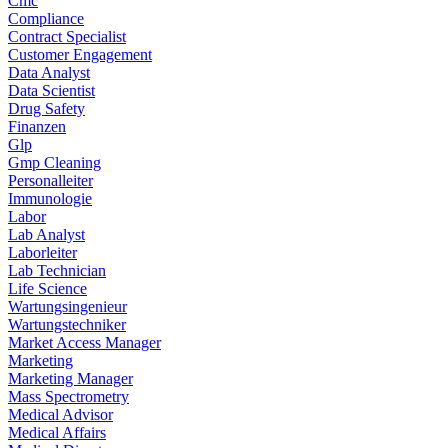
Cmc
Compliance
Contract Specialist
Customer Engagement
Data Analyst
Data Scientist
Drug Safety
Finanzen
Glp
Gmp Cleaning
Personalleiter
Immunologie
Labor
Lab Analyst
Laborleiter
Lab Technician
Life Science
Wartungsingenieur
Wartungstechniker
Market Access Manager
Marketing
Marketing Manager
Mass Spectrometry
Medical Advisor
Medical Affairs