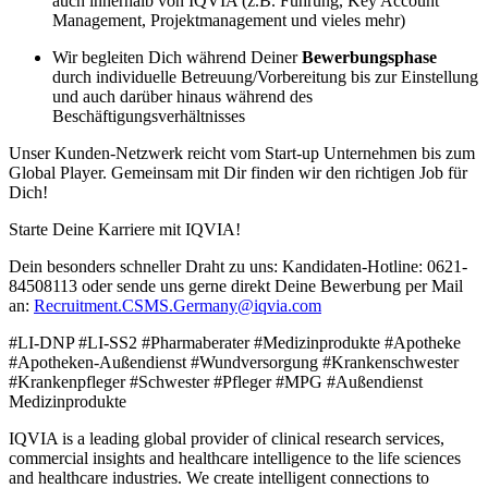
auch innerhalb von IQVIA (z.B. Führung, Key Account
Management, Projektmanagement und vieles mehr)
Wir begleiten Dich während Deiner
Bewerbungsphase
durch individuelle Betreuung/Vorbereitung bis zur Einstellung
und auch darüber hinaus während des
Beschäftigungsverhältnisses
Unser Kunden-Netzwerk reicht vom Start-up Unternehmen bis zum
Global Player. Gemeinsam mit Dir finden wir den richtigen Job für
Dich!
Starte Deine Karriere mit IQVIA!
Dein besonders schneller Draht zu uns: Kandidaten-Hotline: 0621-
84508113 oder sende uns gerne direkt Deine Bewerbung per Mail
an:
Recruitment.CSMS.Germany@iqvia.com
#LI-DNP #LI-SS2 #Pharmaberater #Medizinprodukte #Apotheke
#Apotheken-Außendienst #Wundversorgung #Krankenschwester
#Krankenpfleger #Schwester #Pfleger #MPG #Außendienst
Medizinprodukte
IQVIA is a leading global provider of clinical research services,
commercial insights and healthcare intelligence to the life sciences
and healthcare industries. We create intelligent connections to