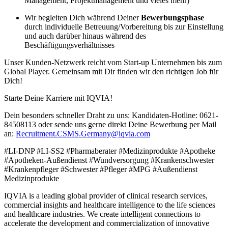
Management, Projektmanagement und vieles mehr)
Wir begleiten Dich während Deiner
Bewerbungsphase
durch individuelle Betreuung/Vorbereitung bis zur Einstellung
und auch darüber hinaus während des
Beschäftigungsverhältnisses
Unser Kunden-Netzwerk reicht vom Start-up Unternehmen bis zum
Global Player. Gemeinsam mit Dir finden wir den richtigen Job für
Dich!
Starte Deine Karriere mit IQVIA!
Dein besonders schneller Draht zu uns: Kandidaten-Hotline: 0621-
84508113 oder sende uns gerne direkt Deine Bewerbung per Mail
an:
Recruitment.CSMS.Germany@iqvia.com
#LI-DNP #LI-SS2 #Pharmaberater #Medizinprodukte #Apotheke
#Apotheken-Außendienst #Wundversorgung #Krankenschwester
#Krankenpfleger #Schwester #Pfleger #MPG #Außendienst
Medizinprodukte
IQVIA is a leading global provider of clinical research services,
commercial insights and healthcare intelligence to the life sciences
and healthcare industries. We create intelligent connections to
accelerate the development and commercialization of innovative