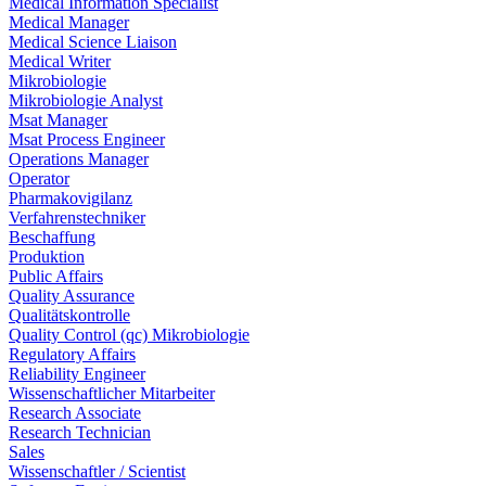
Medical Information Specialist
Medical Manager
Medical Science Liaison
Medical Writer
Mikrobiologie
Mikrobiologie Analyst
Msat Manager
Msat Process Engineer
Operations Manager
Operator
Pharmakovigilanz
Verfahrenstechniker
Beschaffung
Produktion
Public Affairs
Quality Assurance
Qualitätskontrolle
Quality Control (qc) Mikrobiologie
Regulatory Affairs
Reliability Engineer
Wissenschaftlicher Mitarbeiter
Research Associate
Research Technician
Sales
Wissenschaftler / Scientist