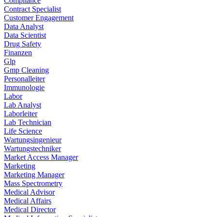
Compliance
Contract Specialist
Customer Engagement
Data Analyst
Data Scientist
Drug Safety
Finanzen
Glp
Gmp Cleaning
Personalleiter
Immunologie
Labor
Lab Analyst
Laborleiter
Lab Technician
Life Science
Wartungsingenieur
Wartungstechniker
Market Access Manager
Marketing
Marketing Manager
Mass Spectrometry
Medical Advisor
Medical Affairs
Medical Director