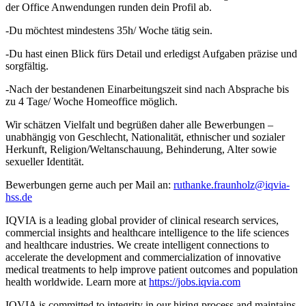
der Office Anwendungen runden dein Profil ab.
-Du möchtest mindestens 35h/ Woche tätig sein.
-Du hast einen Blick fürs Detail und erledigst Aufgaben präzise und
sorgfältig.
-Nach der bestandenen Einarbeitungszeit sind nach Absprache bis
zu 4 Tage/ Woche Homeoffice möglich.
Wir schätzen Vielfalt und begrüßen daher alle Bewerbungen –
unabhängig von Geschlecht, Nationalität, ethnischer und sozialer
Herkunft, Religion/Weltanschauung, Behinderung, Alter sowie
sexueller Identität.
Bewerbungen gerne auch per Mail an:
ruthanke.fraunholz@iqvia-
hss.de
IQVIA is a leading global provider of clinical research services,
commercial insights and healthcare intelligence to the life sciences
and healthcare industries. We create intelligent connections to
accelerate the development and commercialization of innovative
medical treatments to help improve patient outcomes and population
health worldwide. Learn more at
https://jobs.iqvia.com
IQVIA is committed to integrity in our hiring process and maintains