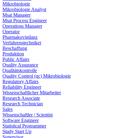
Mikrobiologie
Mikrobiologie Analyst
Msat Manager
Msat Process Engineer
Operations Manager
Operator
Pharmakovigilanz
Verfahrenstechniker
Beschaffung
Produktion
Public Affairs
Quality Assurance
Qualitätskontrolle
Quality Control (qc) Mikrobiologie
Regulatory Affairs
Reliability Engineer
Wissenschaftlicher Mitarbeiter
Research Associate
Research Technician
Sales
Wissenschaftler / Scientist
Software Engineer
Statistical Programmer
Study Start Up
Supervisor