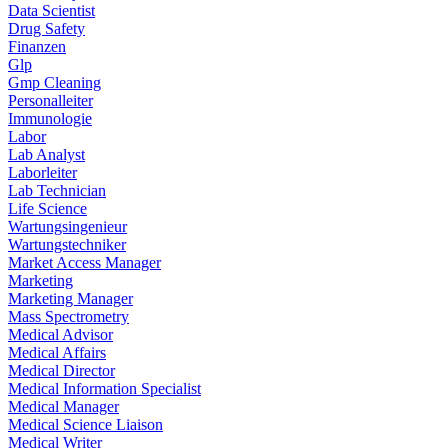
Data Scientist
Drug Safety
Finanzen
Glp
Gmp Cleaning
Personalleiter
Immunologie
Labor
Lab Analyst
Laborleiter
Lab Technician
Life Science
Wartungsingenieur
Wartungstechniker
Market Access Manager
Marketing
Marketing Manager
Mass Spectrometry
Medical Advisor
Medical Affairs
Medical Director
Medical Information Specialist
Medical Manager
Medical Science Liaison
Medical Writer