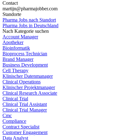
Contact
martijn@pharmajobber.com
Standorte
Pharma Jobs nach Standort
Pharma Jobs in Deutschland
Nach Kategorie suchen
Account Manager
Apotheker
Bioinformatik
Bioprocess Technician
Brand Manager
Business Development
Cell Therapy
Klinischer Datenmanager
Clinical Operations
Klinischer Projektmanager
Clinical Research Associate
Clinical Trial
Clinical Trial Assistant
Clinical Trial Manager
Cmc
Compliance
Contract Specialist
Customer Engagement
Data Analyst