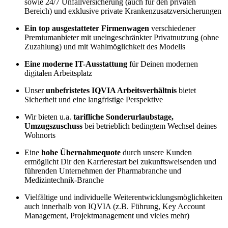
sowie 24/7 Unfallversicherung (auch für den privaten
Bereich) und exklusive private Krankenzusatzversicherungen
Ein top ausgestatteter Firmenwagen
verschiedener
Premiumanbieter mit uneingeschränkter Privatnutzung (ohne
Zuzahlung) und mit Wahlmöglichkeit des Modells
Eine moderne IT-Ausstattung
für Deinen modernen
digitalen Arbeitsplatz
Unser
unbefristetes IQVIA Arbeitsverhältnis
bietet
Sicherheit und eine langfristige Perspektive
Wir bieten u.a.
tarifliche Sonderurlaubstage,
Umzugszuschuss
bei betrieblich bedingtem Wechsel deines
Wohnorts
Eine
hohe Übernahmequote
durch unsere Kunden
ermöglicht Dir den Karrierestart bei zukunftsweisenden und
führenden Unternehmen der Pharmabranche und
Medizintechnik-Branche
Vielfältige und individuelle Weiterentwicklungsmöglichkeiten
auch innerhalb von IQVIA (z.B. Führung, Key Account
Management, Projektmanagement und vieles mehr)