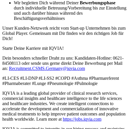
Wir begleiten Dich während Deiner
Bewerbungsphase
durch individuelle Betreuung/Vorbereitung bis zur Einstellung
und auch darüber hinaus während des
Beschäftigungsverhältnisses
Unser Kunden-Netzwerk reicht vom Start-up Unternehmen bis zum
Global Player. Gemeinsam mit Dir finden wir den richtigen Job für
Dich!
Starte Deine Karriere mit IQVIA!
Dein besonders schneller Draht zu uns: Kandidaten-Hotline: 0621-
84508113 oder sende uns gerne direkt Deine Bewerbung per Mail
an:
Recruitment.CSMS.Germany@iqvia.com
#LI-CES #LI-DNP #LI-SS2 #COPD #Asthma #Pharmareferent
#Pharmaberater #Lunge #Pneumologie #Pulmologie
IQVIA is a leading global provider of clinical research services,
commercial insights and healthcare intelligence to the life sciences
and healthcare industries. We create intelligent connections to
accelerate the development and commercialization of innovative
medical treatments to help improve patient outcomes and population
health worldwide. Learn more at
https://jobs.iqvia.com
IQVIA is committed to integrity in our hiring process and maintains