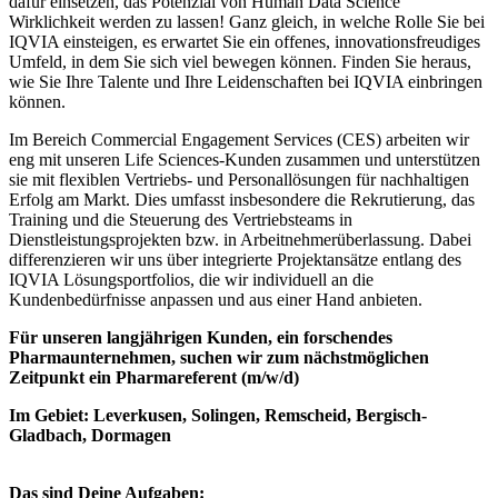
dafür einsetzen, das Potenzial von Human Data Science
Wirklichkeit werden zu lassen! Ganz gleich, in welche Rolle Sie bei
IQVIA einsteigen, es erwartet Sie ein offenes, innovationsfreudiges
Umfeld, in dem Sie sich viel bewegen können. Finden Sie heraus,
wie Sie Ihre Talente und Ihre Leidenschaften bei IQVIA einbringen
können.
Im Bereich Commercial Engagement Services (CES) arbeiten wir
eng mit unseren Life Sciences-Kunden zusammen und unterstützen
sie mit flexiblen Vertriebs- und Personallösungen für nachhaltigen
Erfolg am Markt. Dies umfasst insbesondere die Rekrutierung, das
Training und die Steuerung des Vertriebsteams in
Dienstleistungsprojekten bzw. in Arbeitnehmerüberlassung. Dabei
differenzieren wir uns über integrierte Projektansätze entlang des
IQVIA Lösungsportfolios, die wir individuell an die
Kundenbedürfnisse anpassen und aus einer Hand anbieten.
Für unseren langjährigen Kunden, ein forschendes
Pharmaunternehmen, suchen wir zum nächstmöglichen
Zeitpunkt ein Pharmareferent (m/w/d)
Im Gebiet: Leverkusen, Solingen, Remscheid, Bergisch-
Gladbach, Dormagen
Das sind Deine Aufgaben: