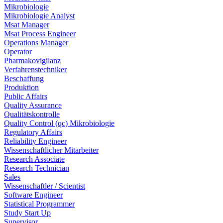
Mikrobiologie
Mikrobiologie Analyst
Msat Manager
Msat Process Engineer
Operations Manager
Operator
Pharmakovigilanz
Verfahrenstechniker
Beschaffung
Produktion
Public Affairs
Quality Assurance
Qualitätskontrolle
Quality Control (qc) Mikrobiologie
Regulatory Affairs
Reliability Engineer
Wissenschaftlicher Mitarbeiter
Research Associate
Research Technician
Sales
Wissenschaftler / Scientist
Software Engineer
Statistical Programmer
Study Start Up
Supervisor