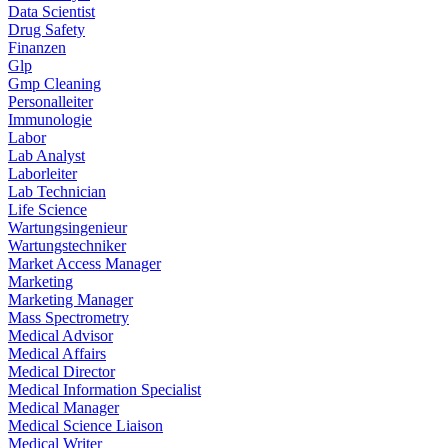
Data Scientist
Drug Safety
Finanzen
Glp
Gmp Cleaning
Personalleiter
Immunologie
Labor
Lab Analyst
Laborleiter
Lab Technician
Life Science
Wartungsingenieur
Wartungstechniker
Market Access Manager
Marketing
Marketing Manager
Mass Spectrometry
Medical Advisor
Medical Affairs
Medical Director
Medical Information Specialist
Medical Manager
Medical Science Liaison
Medical Writer