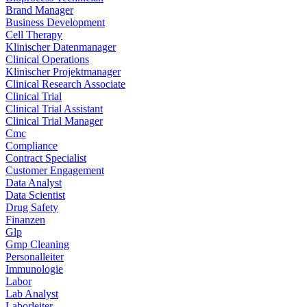
Brand Manager
Business Development
Cell Therapy
Klinischer Datenmanager
Clinical Operations
Klinischer Projektmanager
Clinical Research Associate
Clinical Trial
Clinical Trial Assistant
Clinical Trial Manager
Cmc
Compliance
Contract Specialist
Customer Engagement
Data Analyst
Data Scientist
Drug Safety
Finanzen
Glp
Gmp Cleaning
Personalleiter
Immunologie
Labor
Lab Analyst
Laborleiter