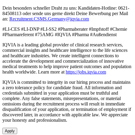
Dein besonders schneller Draht zu uns: Kandidaten-Hotline: 0621-
84508113 oder sende uns gerne direkt Deine Bewerbung per Mail
an:
Recruitment.CSMS.Germany@iqvia.com
#LI-CES #LI-DNP #LI-SS2 #Pharmaberater #Impfstoff #Chemie
#Pharmareferent #75AMG #IQVIA #Pharma #Außendienst
IQVIA is a leading global provider of clinical research services,
commercial insights and healthcare intelligence to the life sciences
and healthcare industries. We create intelligent connections to
accelerate the development and commercialization of innovative
medical treatments to help improve patient outcomes and population
health worldwide. Learn more at
https://jobs.iqvia.com
IQVIA is committed to integrity in our hiring process and maintains
a zero tolerance policy for candidate fraud. All information and
credentials submitted in your application must be truthful and
complete. Any false statements, misrepresentations, or material
omissions during the recruitment process will result in immediate
disqualification of your application, or termination of employment if
discovered later, in accordance with applicable law. We appreciate
your honesty and professionalism.
Apply