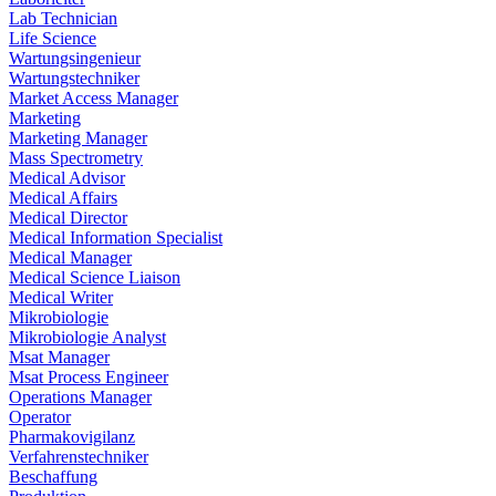
Lab Technician
Life Science
Wartungsingenieur
Wartungstechniker
Market Access Manager
Marketing
Marketing Manager
Mass Spectrometry
Medical Advisor
Medical Affairs
Medical Director
Medical Information Specialist
Medical Manager
Medical Science Liaison
Medical Writer
Mikrobiologie
Mikrobiologie Analyst
Msat Manager
Msat Process Engineer
Operations Manager
Operator
Pharmakovigilanz
Verfahrenstechniker
Beschaffung