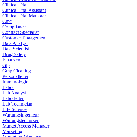
Clinical Trial
Clinical Trial Assistant
Clinical Trial Manager
Cmc
Compliance
Contract Specialist
Customer Engagement
Data Analyst
Data Scientist
Drug Safety
Finanzen
Glp
Gmp Cleaning
Personalleiter
Immunologie
Labor
Lab Analyst
Laborleiter
Lab Technician
Life Science
Wartungsingenieur
Wartungstechniker
Market Access Manager
Marketing
Marketing Manager