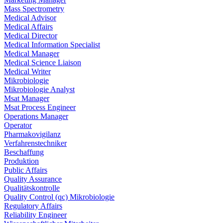
Mass Spectrometry
Medical Advisor
Medical Affairs
Medical Director
Medical Information Specialist
Medical Manager
Medical Science Liaison
Medical Writer
Mikrobiologie
Mikrobiologie Analyst
Msat Manager
Msat Process Engineer
Operations Manager
Operator
Pharmakovigilanz
Verfahrenstechniker
Beschaffung
Produktion
Public Affairs
Quality Assurance
Qualitätskontrolle
Quality Control (qc) Mikrobiologie
Regulatory Affairs
Reliability Engineer