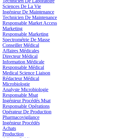
Technicien De Laboratoire
Sciences De La Vie
Ingénieur De Maintenance
Technicien De Maintenance
Responsable Market Access
Marketing
Responsable Marketing
Spectrométrie De Masse
Conseiller Médical
Affaires Médicales
Directeur Médical
Information Médicale
Responsable Médical
Medical Science Liaison
Rédacteur Médical
Microbiologie
Analyste Microbiologie
Responsable Msat
Ingénieur Procédés Msat
Responsable Opérations
Opérateur De Production
Pharmacovigilance
Ingénieur Procédés
Achats
Production