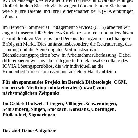
IQVIA einsteigen, es erwartet Sie ein offenes, innovationsfreudiges
Umfeld, in dem Sie sich viel bewegen können. Finden Sie heraus,
wie Sie Ihre Talente und Ihre Leidenschaften bei IQVIA einbringen
können.
Im Bereich Commercial Engagement Services (CES) arbeiten wir
eng mit unseren Life Sciences-Kunden zusammen und unterstützen
sie mit flexiblen Vertriebs- und Personallösungen für nachhaltigen
Erfolg am Markt. Dies umfasst insbesondere die Rekrutierung, das
Training und die Steuerung des Vertriebsteams in
Dienstleistungsprojekten bzw. in Arbeitnehmerüberlassung. Dabei
differenzieren wir uns über integrierte Projektansätze entlang des
IQVIA Lösungsportfolios, die wir individuell an die
Kundenbedürfnisse anpassen und aus einer Hand anbieten.
Für ein spannendes Projekt im Bereich Diabetologie, CGM,
suchen wir Medizinprodukteberater (m/w/d) zum
nächstmöglichen Zeitpunkt
Im Gebiet:
Rottweil, Tiengen, Villingen-Schwenningen,
Schramberg, Singen, Stockach, Konstanz, Überlingen,
Pfullendorf, Sigmaringen
Das sind Deine Aufgaben: