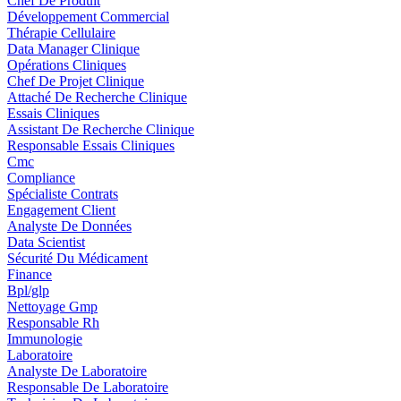
Chef De Produit
Développement Commercial
Thérapie Cellulaire
Data Manager Clinique
Opérations Cliniques
Chef De Projet Clinique
Attaché De Recherche Clinique
Essais Cliniques
Assistant De Recherche Clinique
Responsable Essais Cliniques
Cmc
Compliance
Spécialiste Contrats
Engagement Client
Analyste De Données
Data Scientist
Sécurité Du Médicament
Finance
Bpl/glp
Nettoyage Gmp
Responsable Rh
Immunologie
Laboratoire
Analyste De Laboratoire
Responsable De Laboratoire