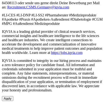
84508113 oder sende uns gerne direkt Deine Bewerbung per Mail
an:
Recruitment.CSMS.Germany@iqvia.com
#LI-CES #LI-DNP #LI-SS2 #Pharmaberater #Medizinprodukte
#Apotheke #Praxis #Apotheken-Außendienst #Diabetologie #CGM
#MPG #Außendienst Medizinprodukte
IQVIA is a leading global provider of clinical research services,
commercial insights and healthcare intelligence to the life sciences
and healthcare industries. We create intelligent connections to
accelerate the development and commercialization of innovative
medical treatments to help improve patient outcomes and population
health worldwide. Learn more at
https://jobs.iqvia.com
IQVIA is committed to integrity in our hiring process and maintains
a zero tolerance policy for candidate fraud. All information and
credentials submitted in your application must be truthful and
complete. Any false statements, misrepresentations, or material
omissions during the recruitment process will result in immediate
disqualification of your application, or termination of employment if
discovered later, in accordance with applicable law. We appreciate
your honesty and professionalism.
Apply