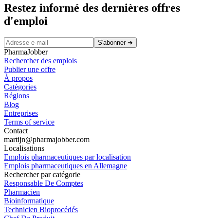
Restez informé des dernières offres
d'emploi
S'abonner
➜
PharmaJobber
Rechercher des emplois
Publier une offre
À propos
Catégories
Régions
Blog
Entreprises
Terms of service
Contact
martijn@pharmajobber.com
Localisations
Emplois pharmaceutiques par localisation
Emplois pharmaceutiques en Allemagne
Rechercher par catégorie
Responsable De Comptes
Pharmacien
Bioinformatique
Technicien Bioprocédés