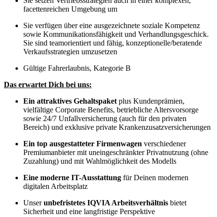
Sie setzen Vertriebsstrategien auch in einer komplexen,
facettenreichen Umgebung um
Sie verfügen über eine ausgezeichnete soziale Kompetenz
sowie Kommunikationsfähigkeit und Verhandlungsgeschick.
Sie sind teamorientiert und fähig, konzeptionelle/beratende
Verkaufsstrategien umzusetzen
Gültige Fahrerlaubnis, Kategorie B
Das erwartet Dich bei uns:
Ein attraktives Gehaltspaket
plus Kundenprämien,
vielfältige Corporate Benefits, betriebliche Altersvorsorge
sowie 24/7 Unfallversicherung (auch für den privaten
Bereich) und exklusive private Krankenzusatzversicherungen
Ein top ausgestatteter Firmenwagen
verschiedener
Premiumanbieter mit uneingeschränkter Privatnutzung (ohne
Zuzahlung) und mit Wahlmöglichkeit des Modells
Eine moderne IT-Ausstattung
für Deinen modernen
digitalen Arbeitsplatz
Unser
unbefristetes IQVIA Arbeitsverhältnis
bietet
Sicherheit und eine langfristige Perspektive