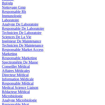
Bpl/glp
Nettoyage Gmp
Responsable Rh
Immunologie
Laboratoire
Analyste De Laboratoire
Responsable De Laboratoire
Technicien De Laboratoire
Sciences De La Vie
Ingénieur De Maintenance
Technicien De Maintenance
Responsable Market Access
Marketing
Responsable Marketing
Spectrométrie De Masse
Conseiller Médical
Affaires Médicales
Directeur Médical
Information Médicale
Responsable Médical
Medical Science Liaison
Rédacteur Médical
Microbiologie
Analyste Microbiologie
Responsable Msat