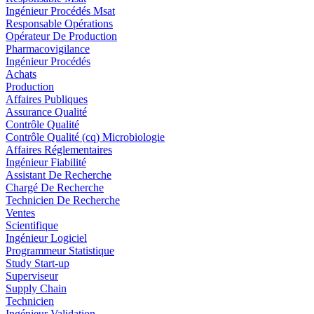
Ingénieur Procédés Msat
Responsable Opérations
Opérateur De Production
Pharmacovigilance
Ingénieur Procédés
Achats
Production
Affaires Publiques
Assurance Qualité
Contrôle Qualité
Contrôle Qualité (cq) Microbiologie
Affaires Réglementaires
Ingénieur Fiabilité
Assistant De Recherche
Chargé De Recherche
Technicien De Recherche
Ventes
Scientifique
Ingénieur Logiciel
Programmeur Statistique
Study Start-up
Superviseur
Supply Chain
Technicien
Ingénieur Validation