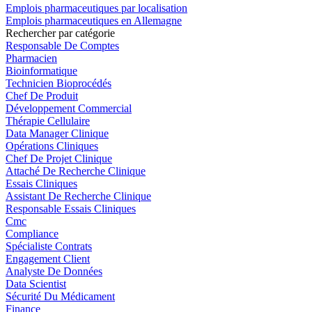
Emplois pharmaceutiques par localisation
Emplois pharmaceutiques en Allemagne
Rechercher par catégorie
Responsable De Comptes
Pharmacien
Bioinformatique
Technicien Bioprocédés
Chef De Produit
Développement Commercial
Thérapie Cellulaire
Data Manager Clinique
Opérations Cliniques
Chef De Projet Clinique
Attaché De Recherche Clinique
Essais Cliniques
Assistant De Recherche Clinique
Responsable Essais Cliniques
Cmc
Compliance
Spécialiste Contrats
Engagement Client
Analyste De Données
Data Scientist
Sécurité Du Médicament
Finance