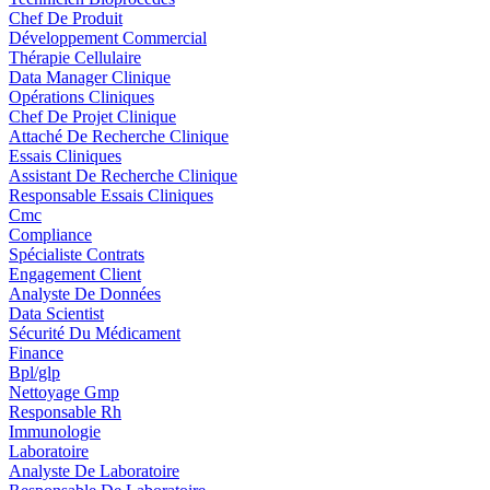
Chef De Produit
Développement Commercial
Thérapie Cellulaire
Data Manager Clinique
Opérations Cliniques
Chef De Projet Clinique
Attaché De Recherche Clinique
Essais Cliniques
Assistant De Recherche Clinique
Responsable Essais Cliniques
Cmc
Compliance
Spécialiste Contrats
Engagement Client
Analyste De Données
Data Scientist
Sécurité Du Médicament
Finance
Bpl/glp
Nettoyage Gmp
Responsable Rh
Immunologie
Laboratoire
Analyste De Laboratoire