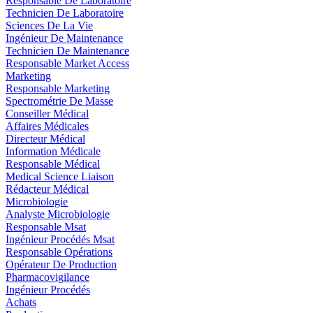
Responsable De Laboratoire
Technicien De Laboratoire
Sciences De La Vie
Ingénieur De Maintenance
Technicien De Maintenance
Responsable Market Access
Marketing
Responsable Marketing
Spectrométrie De Masse
Conseiller Médical
Affaires Médicales
Directeur Médical
Information Médicale
Responsable Médical
Medical Science Liaison
Rédacteur Médical
Microbiologie
Analyste Microbiologie
Responsable Msat
Ingénieur Procédés Msat
Responsable Opérations
Opérateur De Production
Pharmacovigilance
Ingénieur Procédés
Achats