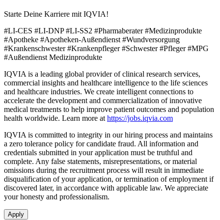
Starte Deine Karriere mit IQVIA!
#LI-CES
#LI-DNP #LI-SS2
#Pharmaberater #Medizinprodukte
#Apotheke #Apotheken-Außendienst #Wundversorgung
#Krankenschwester #Krankenpfleger #Schwester #Pfleger #MPG
#Außendienst Medizinprodukte
IQVIA is a leading global provider of clinical research services,
commercial insights and healthcare intelligence to the life sciences
and healthcare industries. We create intelligent connections to
accelerate the development and commercialization of innovative
medical treatments to help improve patient outcomes and population
health worldwide. Learn more at
https://jobs.iqvia.com
IQVIA is committed to integrity in our hiring process and maintains
a zero tolerance policy for candidate fraud. All information and
credentials submitted in your application must be truthful and
complete. Any false statements, misrepresentations, or material
omissions during the recruitment process will result in immediate
disqualification of your application, or termination of employment if
discovered later, in accordance with applicable law. We appreciate
your honesty and professionalism.
Apply