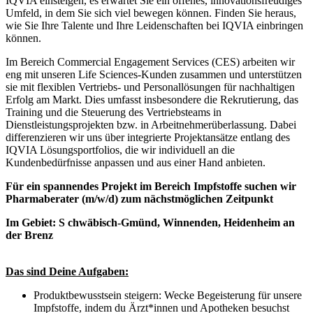
IQVIA einsteigen, es erwartet Sie ein offenes, innovationsfreudiges
Umfeld, in dem Sie sich viel bewegen können. Finden Sie heraus,
wie Sie Ihre Talente und Ihre Leidenschaften bei IQVIA einbringen
können.
Im Bereich Commercial Engagement Services (CES) arbeiten wir
eng mit unseren Life Sciences-Kunden zusammen und unterstützen
sie mit flexiblen Vertriebs- und Personallösungen für nachhaltigen
Erfolg am Markt. Dies umfasst insbesondere die Rekrutierung, das
Training und die Steuerung des Vertriebsteams in
Dienstleistungsprojekten bzw. in Arbeitnehmerüberlassung. Dabei
differenzieren wir uns über integrierte Projektansätze entlang des
IQVIA Lösungsportfolios, die wir individuell an die
Kundenbedürfnisse anpassen und aus einer Hand anbieten.
Für ein spannendes Projekt im Bereich Impfstoffe suchen wir
Pharmaberater (m/w/d) zum nächstmöglichen Zeitpunkt
Im Gebiet:
S
chwäbisch-Gmünd, Winnenden, Heidenheim an
der Brenz
Das sind Deine Aufgaben:
Produktbewusstsein steigern: Wecke Begeisterung für unsere
Impfstoffe, indem du Ärzt*innen und Apotheken besuchst