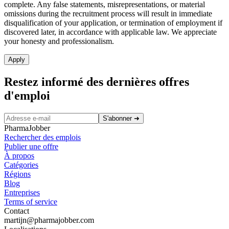
complete. Any false statements, misrepresentations, or material
omissions during the recruitment process will result in immediate
disqualification of your application, or termination of employment if
discovered later, in accordance with applicable law. We appreciate
your honesty and professionalism.
Apply
Restez informé des dernières offres
d'emploi
S'abonner
➜
PharmaJobber
Rechercher des emplois
Publier une offre
À propos
Catégories
Régions
Blog
Entreprises
Terms of service
Contact
martijn@pharmajobber.com