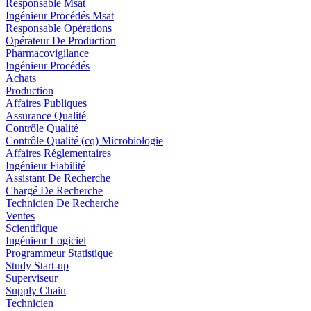
Responsable Msat
Ingénieur Procédés Msat
Responsable Opérations
Opérateur De Production
Pharmacovigilance
Ingénieur Procédés
Achats
Production
Affaires Publiques
Assurance Qualité
Contrôle Qualité
Contrôle Qualité (cq) Microbiologie
Affaires Réglementaires
Ingénieur Fiabilité
Assistant De Recherche
Chargé De Recherche
Technicien De Recherche
Ventes
Scientifique
Ingénieur Logiciel
Programmeur Statistique
Study Start-up
Superviseur
Supply Chain
Technicien