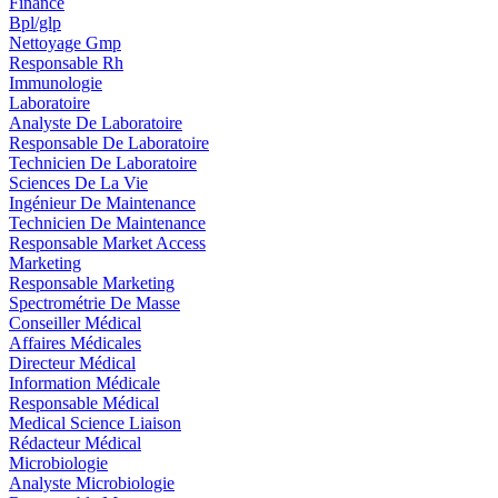
Finance
Bpl/glp
Nettoyage Gmp
Responsable Rh
Immunologie
Laboratoire
Analyste De Laboratoire
Responsable De Laboratoire
Technicien De Laboratoire
Sciences De La Vie
Ingénieur De Maintenance
Technicien De Maintenance
Responsable Market Access
Marketing
Responsable Marketing
Spectrométrie De Masse
Conseiller Médical
Affaires Médicales
Directeur Médical
Information Médicale
Responsable Médical
Medical Science Liaison
Rédacteur Médical
Microbiologie
Analyste Microbiologie