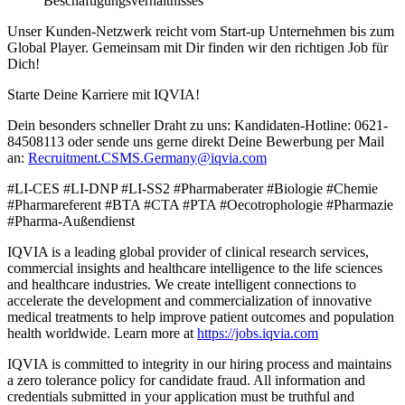
Beschäftigungsverhältnisses
Unser Kunden-Netzwerk reicht vom Start-up Unternehmen bis zum
Global Player. Gemeinsam mit Dir finden wir den richtigen Job für
Dich!
Starte Deine Karriere mit IQVIA!
Dein besonders schneller Draht zu uns: Kandidaten-Hotline: 0621-
84508113 oder sende uns gerne direkt Deine Bewerbung per Mail
an:
Recruitment.CSMS.Germany@iqvia.com
#LI-CES #LI-DNP #LI-SS2 #Pharmaberater #Biologie #Chemie
#Pharmareferent #BTA #CTA #PTA #Oecotrophologie #Pharmazie
#Pharma-Außendienst
IQVIA is a leading global provider of clinical research services,
commercial insights and healthcare intelligence to the life sciences
and healthcare industries. We create intelligent connections to
accelerate the development and commercialization of innovative
medical treatments to help improve patient outcomes and population
health worldwide. Learn more at
https://jobs.iqvia.com
IQVIA is committed to integrity in our hiring process and maintains
a zero tolerance policy for candidate fraud. All information and
credentials submitted in your application must be truthful and