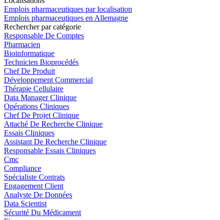
Localisations
Emplois pharmaceutiques par localisation
Emplois pharmaceutiques en Allemagne
Rechercher par catégorie
Responsable De Comptes
Pharmacien
Bioinformatique
Technicien Bioprocédés
Chef De Produit
Développement Commercial
Thérapie Cellulaire
Data Manager Clinique
Opérations Cliniques
Chef De Projet Clinique
Attaché De Recherche Clinique
Essais Cliniques
Assistant De Recherche Clinique
Responsable Essais Cliniques
Cmc
Compliance
Spécialiste Contrats
Engagement Client
Analyste De Données
Data Scientist
Sécurité Du Médicament