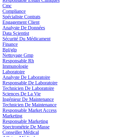
Responsable Essais Cliniques
Cmc
Compliance
Spécialiste Contrats
Engagement Client
Analyste De Données
Data Scientist
Sécurité Du Médicament
Finance
Bpl/glp
Nettoyage Gmp
Responsable Rh
Immunologie
Laboratoire
Analyste De Laboratoire
Responsable De Laboratoire
Technicien De Laboratoire
Sciences De La Vie
Ingénieur De Maintenance
Technicien De Maintenance
Responsable Market Access
Marketing
Responsable Marketing
Spectrométrie De Masse
Conseiller Médical