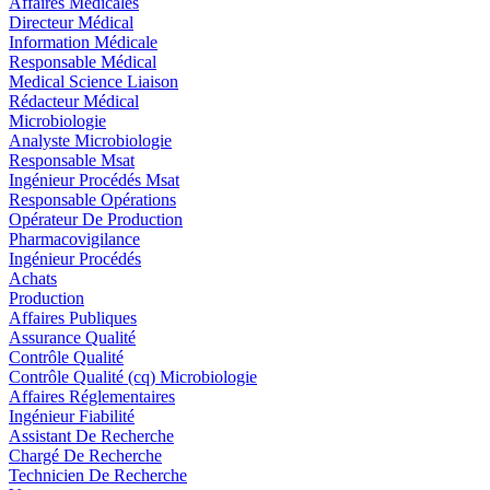
Affaires Médicales
Directeur Médical
Information Médicale
Responsable Médical
Medical Science Liaison
Rédacteur Médical
Microbiologie
Analyste Microbiologie
Responsable Msat
Ingénieur Procédés Msat
Responsable Opérations
Opérateur De Production
Pharmacovigilance
Ingénieur Procédés
Achats
Production
Affaires Publiques
Assurance Qualité
Contrôle Qualité
Contrôle Qualité (cq) Microbiologie
Affaires Réglementaires
Ingénieur Fiabilité
Assistant De Recherche
Chargé De Recherche
Technicien De Recherche