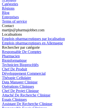
Catégories
Régions
Blog
Entreprises
Terms of service
Contact
martijn@pharmajobber.com
Localisations
Emplois pharmaceutiques par localisation
Emplois pharmaceutiques en Allemagne
Rechercher par catégorie
Responsable De Comptes
Pharmacien
Bioinformatique
Technicien Bioprocédés
Chef De Produit
Développement Commercial
Thérapie Cellulaire
Data Manager Clinique
Opérations Cliniques
Chef De Projet Clinique
Attaché De Recherche Clinique
Essais Cliniques
Assistant De Recherche Clinique