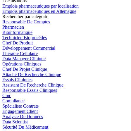
Localisations
Emplois pharmaceutiques par localisation
Emplois pharmaceutiques en Allemagne
Rechercher par catégorie
Responsable De Comptes
Pharmacien
Bioinformatique
Technicien Bioprocédés
Chef De Produit
Développement Commercial
Thérapie Cellulaire
Data Manager Clinique
Opérations Cliniques
Chef De Projet Clinique
Attaché De Recherche Clinique
Essais Cliniques
Assistant De Recherche Clinique
Responsable Essais Cliniques
Cmc
Compliance
Spécialiste Contrats
Engagement Client
Analyste De Données
Data Scientist
Sécurité Du Médicament