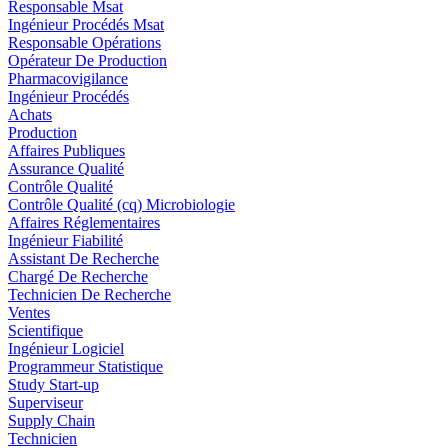
Responsable Msat
Ingénieur Procédés Msat
Responsable Opérations
Opérateur De Production
Pharmacovigilance
Ingénieur Procédés
Achats
Production
Affaires Publiques
Assurance Qualité
Contrôle Qualité
Contrôle Qualité (cq) Microbiologie
Affaires Réglementaires
Ingénieur Fiabilité
Assistant De Recherche
Chargé De Recherche
Technicien De Recherche
Ventes
Scientifique
Ingénieur Logiciel
Programmeur Statistique
Study Start-up
Superviseur
Supply Chain
Technicien