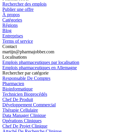
Rechercher des emplois
Publier une offre
À propos
Catégories
Régions
Blog
Entreprises
Terms of service
Contact
martijn@pharmajobber.com
Localisations
Emplois pharmaceutiques par localisation
Emplois pharmaceutiques en Allemagne
Rechercher par catégorie
Responsable De Comptes
Pharmacien
Bioinformatique
Technicien Bioprocédés
Chef De Produit
Développement Commercial
Thérapie Cellulaire
Data Manager Clinique
Opérations Cliniques
Chef De Projet Clinique
Attaché De Recherche Clinique