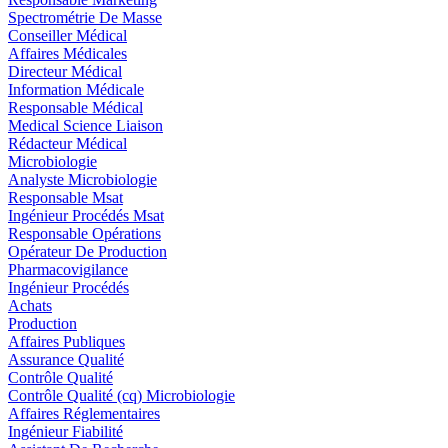
Spectrométrie De Masse
Conseiller Médical
Affaires Médicales
Directeur Médical
Information Médicale
Responsable Médical
Medical Science Liaison
Rédacteur Médical
Microbiologie
Analyste Microbiologie
Responsable Msat
Ingénieur Procédés Msat
Responsable Opérations
Opérateur De Production
Pharmacovigilance
Ingénieur Procédés
Achats
Production
Affaires Publiques
Assurance Qualité
Contrôle Qualité
Contrôle Qualité (cq) Microbiologie
Affaires Réglementaires
Ingénieur Fiabilité