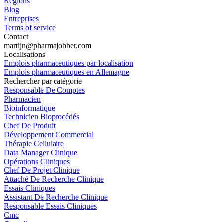
Régions
Blog
Entreprises
Terms of service
Contact
martijn@pharmajobber.com
Localisations
Emplois pharmaceutiques par localisation
Emplois pharmaceutiques en Allemagne
Rechercher par catégorie
Responsable De Comptes
Pharmacien
Bioinformatique
Technicien Bioprocédés
Chef De Produit
Développement Commercial
Thérapie Cellulaire
Data Manager Clinique
Opérations Cliniques
Chef De Projet Clinique
Attaché De Recherche Clinique
Essais Cliniques
Assistant De Recherche Clinique
Responsable Essais Cliniques
Cmc