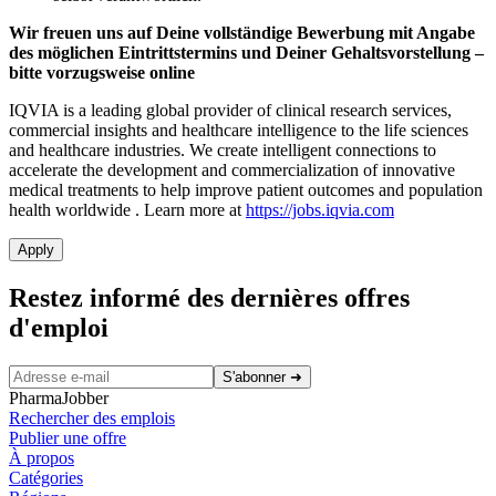
Wir freuen uns auf Deine vollständige Bewerbung mit Angabe
des möglichen Eintrittstermins und Deiner Gehaltsvorstellung –
bitte vorzugsweise online
IQVIA is a leading global provider of clinical research services,
commercial insights and healthcare intelligence to the life sciences
and healthcare industries. We create intelligent connections to
accelerate the development and commercialization of innovative
medical treatments to help improve patient outcomes and population
health worldwide
. Learn more at
https://jobs.iqvia.com
Apply
Restez informé des dernières offres
d'emploi
S'abonner
➜
PharmaJobber
Rechercher des emplois
Publier une offre
À propos
Catégories