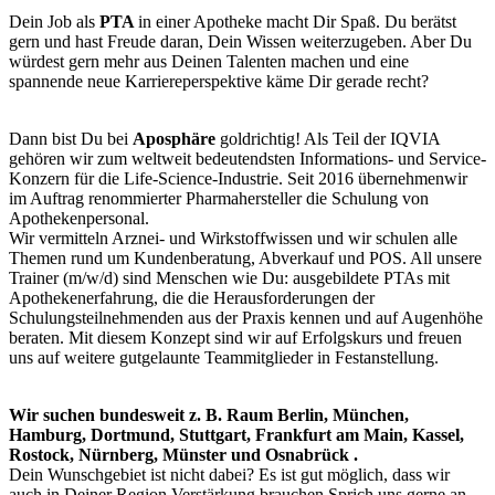
Dein Job als
PTA
in einer Apotheke macht Dir Spaß. Du berätst
gern und hast Freude daran, Dein Wissen weiterzugeben. Aber Du
würdest gern mehr aus Deinen Talenten machen und eine
spannende neue Karriereperspektive käme Dir gerade recht?
Dann bist Du bei
Aposphäre
goldrichtig! Als Teil der IQVIA
gehören wir zum weltweit bedeutendsten Informations- und Service-
Konzern für die
Life-Science-Industrie.
Seit 2016 übernehmenwir
im Auftrag renommierter Pharmahersteller die Schulung von
Apothekenpersonal.
Wir vermitteln Arznei- und Wirkstoffwissen und wir schulen alle
Themen rund um Kundenberatung, Abverkauf und POS. All unsere
Trainer (m/w/d) sind Menschen wie Du: ausgebildete PTAs mit
Apothekenerfahrung, die die Herausforderungen der
Schulungsteilnehmenden
aus der Praxis kennen und auf Augenhöhe
beraten. Mit diesem Konzept sind wir auf Erfolgskurs und freuen
uns auf weitere gutgelaunte Teammitglieder in Festanstellung.
Wir suchen bundesweit z. B. Raum
Berlin, München,
Hamburg, Dortmund, Stuttgart, Frankfurt am Main, Kassel,
Rostock, Nürnberg, Münster und Osnabrück
.
Dein Wunschgebiet ist nicht dabei? Es ist gut möglich, dass wir
auch in Deiner Region Verstärkung brauchen.Sprich uns gerne an.