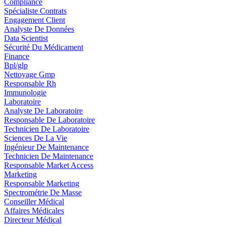
Compliance
Spécialiste Contrats
Engagement Client
Analyste De Données
Data Scientist
Sécurité Du Médicament
Finance
Bpl/glp
Nettoyage Gmp
Responsable Rh
Immunologie
Laboratoire
Analyste De Laboratoire
Responsable De Laboratoire
Technicien De Laboratoire
Sciences De La Vie
Ingénieur De Maintenance
Technicien De Maintenance
Responsable Market Access
Marketing
Responsable Marketing
Spectrométrie De Masse
Conseiller Médical
Affaires Médicales
Directeur Médical