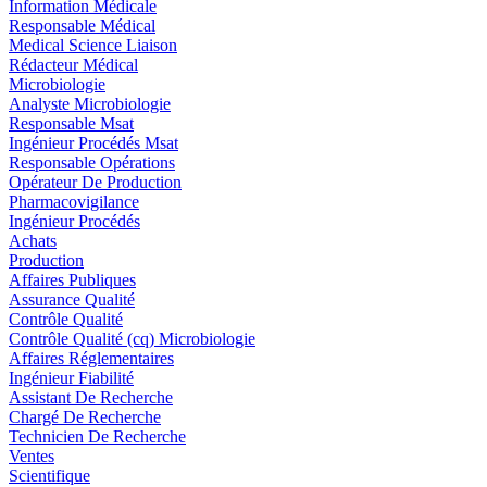
Information Médicale
Responsable Médical
Medical Science Liaison
Rédacteur Médical
Microbiologie
Analyste Microbiologie
Responsable Msat
Ingénieur Procédés Msat
Responsable Opérations
Opérateur De Production
Pharmacovigilance
Ingénieur Procédés
Achats
Production
Affaires Publiques
Assurance Qualité
Contrôle Qualité
Contrôle Qualité (cq) Microbiologie
Affaires Réglementaires
Ingénieur Fiabilité
Assistant De Recherche
Chargé De Recherche
Technicien De Recherche
Ventes
Scientifique