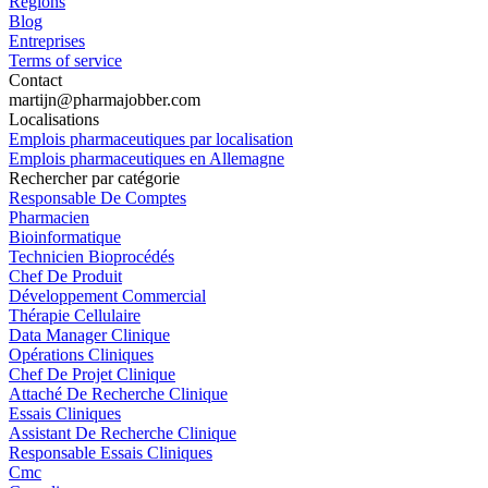
Régions
Blog
Entreprises
Terms of service
Contact
martijn@pharmajobber.com
Localisations
Emplois pharmaceutiques par localisation
Emplois pharmaceutiques en Allemagne
Rechercher par catégorie
Responsable De Comptes
Pharmacien
Bioinformatique
Technicien Bioprocédés
Chef De Produit
Développement Commercial
Thérapie Cellulaire
Data Manager Clinique
Opérations Cliniques
Chef De Projet Clinique
Attaché De Recherche Clinique
Essais Cliniques
Assistant De Recherche Clinique
Responsable Essais Cliniques
Cmc