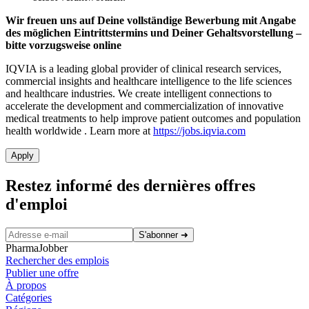
Wir freuen uns auf Deine vollständige Bewerbung mit Angabe
des möglichen Eintrittstermins und Deiner Gehaltsvorstellung –
bitte vorzugsweise online
IQVIA is a leading global provider of clinical research services,
commercial insights and healthcare intelligence to the life sciences
and healthcare industries. We create intelligent connections to
accelerate the development and commercialization of innovative
medical treatments to help improve patient outcomes and population
health worldwide
. Learn more at
https://jobs.iqvia.com
Apply
Restez informé des dernières offres
d'emploi
S'abonner
➜
PharmaJobber
Rechercher des emplois
Publier une offre
À propos
Catégories