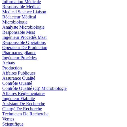
Information Médicale
Responsable Médical
Medical Science Liaison
Rédacteur Médical
Microbiologie
Analyste Microbiologie
Responsable Msat
Ingénieur Procédés Msat
Responsable Opérations
Opérateur De Production
Pharmacovigilance
Ingénieur Procédés
Achats
Production
Affaires Publiques
Assurance Qualité
Contrôle Qualité
Contrôle Qualité (cq) Microbiologie
Affaires Réglementaires
Ingénieur Fiabilité
Assistant De Recherche
Chargé De Recherche
Technicien De Recherche
Ventes
Scientifique