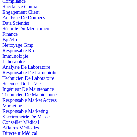
Compliance
Spécialiste Contrats
Engagement Client
Analyste De Données
Data Scientist
Sécurité Du Médicament
Finance
Bpl/glp
Nettoyage Gmp
Responsable Rh
Immunologie
Laboratoire
Analyste De Laboratoire
Responsable De Laboratoire
Technicien De Laboratoire
Sciences De La Vie
Ingénieur De Maintenance
Technicien De Maintenance
Responsable Market Access
Marketing
Responsable Marketing
Spectrométrie De Masse
Conseiller Médical
Affaires Médicales
Directeur Médical