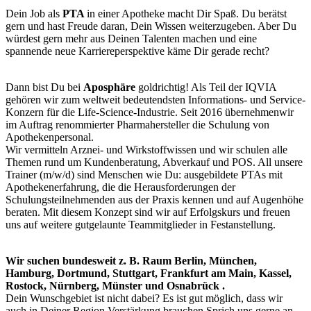
Dein Job als
PTA
in einer Apotheke macht Dir Spaß. Du berätst
gern und hast Freude daran, Dein Wissen weiterzugeben. Aber Du
würdest gern mehr aus Deinen Talenten machen und eine
spannende neue Karriereperspektive käme Dir gerade recht?
Dann bist Du bei
Aposphäre
goldrichtig! Als Teil der IQVIA
gehören wir zum weltweit bedeutendsten Informations- und Service-
Konzern für die
Life-Science-Industrie.
Seit 2016 übernehmenwir
im Auftrag renommierter Pharmahersteller die Schulung von
Apothekenpersonal.
Wir vermitteln Arznei- und Wirkstoffwissen und wir schulen alle
Themen rund um Kundenberatung, Abverkauf und POS. All unsere
Trainer (m/w/d) sind Menschen wie Du: ausgebildete PTAs mit
Apothekenerfahrung, die die Herausforderungen der
Schulungsteilnehmenden
aus der Praxis kennen und auf Augenhöhe
beraten. Mit diesem Konzept sind wir auf Erfolgskurs und freuen
uns auf weitere gutgelaunte Teammitglieder in Festanstellung.
Wir suchen bundesweit z. B. Raum
Berlin, München,
Hamburg, Dortmund, Stuttgart, Frankfurt am Main, Kassel,
Rostock, Nürnberg, Münster und Osnabrück
.
Dein Wunschgebiet ist nicht dabei? Es ist gut möglich, dass wir
auch in Deiner Region Verstärkung brauchen.Sprich uns gerne an.