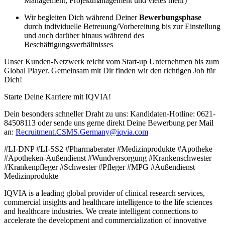
Management, Projektmanagement und vieles mehr)
Wir begleiten Dich während Deiner
Bewerbungsphase
durch individuelle Betreuung/Vorbereitung bis zur Einstellung
und auch darüber hinaus während des
Beschäftigungsverhältnisses
Unser Kunden-Netzwerk reicht vom Start-up Unternehmen bis zum
Global Player. Gemeinsam mit Dir finden wir den richtigen Job für
Dich!
Starte Deine Karriere mit IQVIA!
Dein besonders schneller Draht zu uns: Kandidaten-Hotline: 0621-
84508113 oder sende uns gerne direkt Deine Bewerbung per Mail
an:
Recruitment.CSMS.Germany@iqvia.com
#LI-DNP #LI-SS2 #Pharmaberater #Medizinprodukte #Apotheke
#Apotheken-Außendienst #Wundversorgung #Krankenschwester
#Krankenpfleger #Schwester #Pfleger #MPG #Außendienst
Medizinprodukte
IQVIA is a leading global provider of clinical research services,
commercial insights and healthcare intelligence to the life sciences
and healthcare industries. We create intelligent connections to
accelerate the development and commercialization of innovative