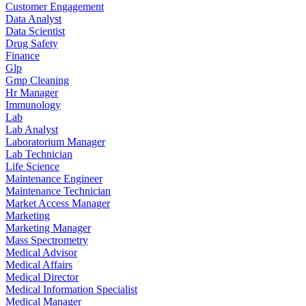
Customer Engagement
Data Analyst
Data Scientist
Drug Safety
Finance
Glp
Gmp Cleaning
Hr Manager
Immunology
Lab
Lab Analyst
Laboratorium Manager
Lab Technician
Life Science
Maintenance Engineer
Maintenance Technician
Market Access Manager
Marketing
Marketing Manager
Mass Spectrometry
Medical Advisor
Medical Affairs
Medical Director
Medical Information Specialist
Medical Manager