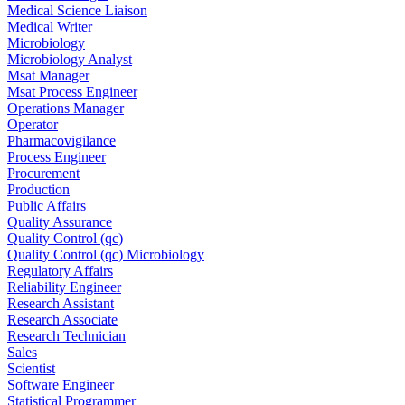
Medical Science Liaison
Medical Writer
Microbiology
Microbiology Analyst
Msat Manager
Msat Process Engineer
Operations Manager
Operator
Pharmacovigilance
Process Engineer
Procurement
Production
Public Affairs
Quality Assurance
Quality Control (qc)
Quality Control (qc) Microbiology
Regulatory Affairs
Reliability Engineer
Research Assistant
Research Associate
Research Technician
Sales
Scientist
Software Engineer
Statistical Programmer