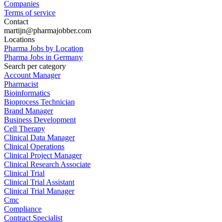
Companies
Terms of service
Contact
martijn@pharmajobber.com
Locations
Pharma Jobs by Location
Pharma Jobs in Germany
Search per category
Account Manager
Pharmacist
Bioinformatics
Bioprocess Technician
Brand Manager
Business Development
Cell Therapy
Clinical Data Manager
Clinical Operations
Clinical Project Manager
Clinical Research Associate
Clinical Trial
Clinical Trial Assistant
Clinical Trial Manager
Cmc
Compliance
Contract Specialist