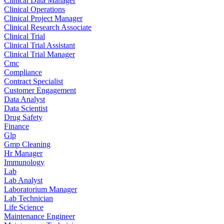
Clinical Data Manager
Clinical Operations
Clinical Project Manager
Clinical Research Associate
Clinical Trial
Clinical Trial Assistant
Clinical Trial Manager
Cmc
Compliance
Contract Specialist
Customer Engagement
Data Analyst
Data Scientist
Drug Safety
Finance
Glp
Gmp Cleaning
Hr Manager
Immunology
Lab
Lab Analyst
Laboratorium Manager
Lab Technician
Life Science
Maintenance Engineer