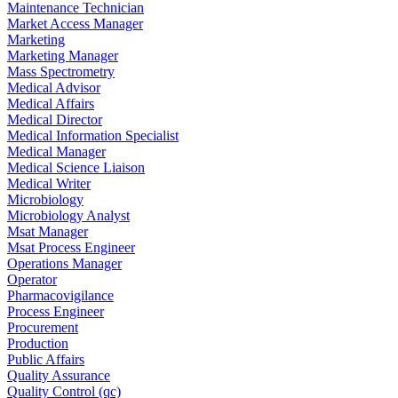
Maintenance Technician
Market Access Manager
Marketing
Marketing Manager
Mass Spectrometry
Medical Advisor
Medical Affairs
Medical Director
Medical Information Specialist
Medical Manager
Medical Science Liaison
Medical Writer
Microbiology
Microbiology Analyst
Msat Manager
Msat Process Engineer
Operations Manager
Operator
Pharmacovigilance
Process Engineer
Procurement
Production
Public Affairs
Quality Assurance
Quality Control (qc)