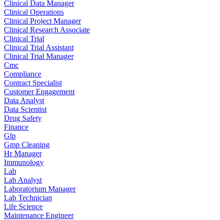
Clinical Data Manager
Clinical Operations
Clinical Project Manager
Clinical Research Associate
Clinical Trial
Clinical Trial Assistant
Clinical Trial Manager
Cmc
Compliance
Contract Specialist
Customer Engagement
Data Analyst
Data Scientist
Drug Safety
Finance
Glp
Gmp Cleaning
Hr Manager
Immunology
Lab
Lab Analyst
Laboratorium Manager
Lab Technician
Life Science
Maintenance Engineer