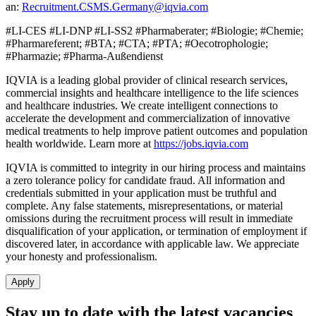
an:
Recruitment.CSMS.Germany@iqvia.com
#LI-CES #LI-DNP #LI-SS2 #Pharmaberater; #Biologie; #Chemie;
#Pharmareferent; #BTA; #CTA; #PTA; #Oecotrophologie;
#Pharmazie; #Pharma-Außendienst
IQVIA is a leading global provider of clinical research services,
commercial insights and healthcare intelligence to the life sciences
and healthcare industries. We create intelligent connections to
accelerate the development and commercialization of innovative
medical treatments to help improve patient outcomes and population
health worldwide. Learn more at
https://jobs.iqvia.com
IQVIA is committed to integrity in our hiring process and maintains
a zero tolerance policy for candidate fraud. All information and
credentials submitted in your application must be truthful and
complete. Any false statements, misrepresentations, or material
omissions during the recruitment process will result in immediate
disqualification of your application, or termination of employment if
discovered later, in accordance with applicable law. We appreciate
your honesty and professionalism.
Apply
Stay up to date with the latest vacancies