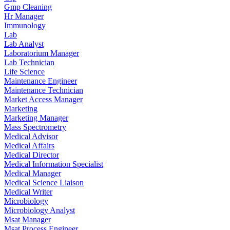
Gmp Cleaning
Hr Manager
Immunology
Lab
Lab Analyst
Laboratorium Manager
Lab Technician
Life Science
Maintenance Engineer
Maintenance Technician
Market Access Manager
Marketing
Marketing Manager
Mass Spectrometry
Medical Advisor
Medical Affairs
Medical Director
Medical Information Specialist
Medical Manager
Medical Science Liaison
Medical Writer
Microbiology
Microbiology Analyst
Msat Manager
Msat Process Engineer