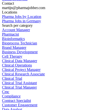
Contact
martijn@pharmajobber.com
Locations
Pharma Jobs by Location
Pharma Jobs in Germany
Search per category
Account Manager
Pharmacist
Bioinformatics
Bioprocess Technician
Brand Manager
Business Development
Cell Therapy
Clinical Data Manager
Clinical Operations
Clinical Project Manager
Clinical Research Associate
Clinical Trial
Clinical Trial Assistant
Clinical Trial Manager
Cmc
Compliance
Contract Specialist
Customer Engagement
Data Analyst