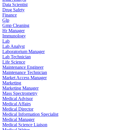
Data Scientist
Drug Safety
Finance
Glp
Gmp Cleaning
Hr Manager
Immunology
Lab
Lab Analyst
Laboratorium Manager
Lab Technician
Life Science
Maintenance Engineer
Maintenance Technician
Market Access Manager
Marketing
Marketing Manager
Mass Spectrometry
Medical Advisor
Medical Affairs
Medical Director
Medical Information Specialist
Medical Manager
Medical Science Liaison
Medical Writer