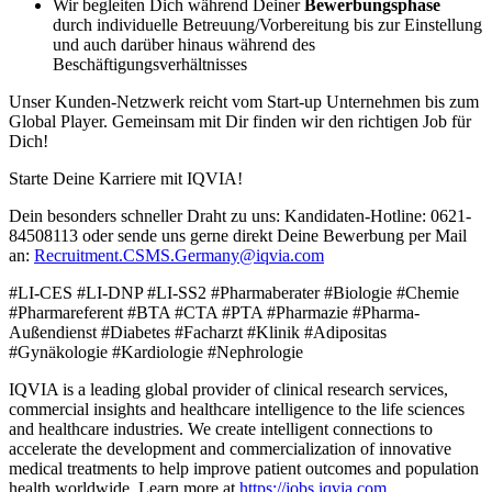
Wir begleiten Dich während Deiner
Bewerbungsphase
durch individuelle Betreuung/Vorbereitung bis zur Einstellung
und auch darüber hinaus während des
Beschäftigungsverhältnisses
Unser Kunden-Netzwerk reicht vom Start-up Unternehmen bis zum
Global Player. Gemeinsam mit Dir finden wir den richtigen Job für
Dich!
Starte Deine Karriere mit IQVIA!
Dein besonders schneller Draht zu uns: Kandidaten-Hotline: 0621-
84508113 oder sende uns gerne direkt Deine Bewerbung per Mail
an:
Recruitment.CSMS.Germany@iqvia.com
#LI-CES #LI-DNP #LI-SS2 #Pharmaberater #Biologie #Chemie
#Pharmareferent #BTA #CTA #PTA #Pharmazie #Pharma-
Außendienst #Diabetes #Facharzt #Klinik #Adipositas
#Gynäkologie #Kardiologie #Nephrologie
IQVIA is a leading global provider of clinical research services,
commercial insights and healthcare intelligence to the life sciences
and healthcare industries. We create intelligent connections to
accelerate the development and commercialization of innovative
medical treatments to help improve patient outcomes and population
health worldwide. Learn more at
https://jobs.iqvia.com