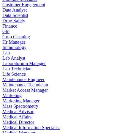
Customer Engagement
Data Analyst
Data Scientist
Drug Safety
Finance
Glp
Gmp Cleaning
Hr Manager
Immunology
Lab
Lab Analyst
Laboratorium Manager
Lab Technician
Life Science
Maintenance Engineer
Maintenance Technician
Market Access Manager
Marketing
Marketing Manager
Mass Spectrometry
Medical Advisor
Medical Affairs
Medical Director
Medical Information Specialist
Medical Manager