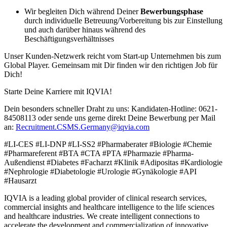
Wir begleiten Dich während Deiner
Bewerbungsphase
durch individuelle Betreuung/Vorbereitung bis zur Einstellung
und auch darüber hinaus während des
Beschäftigungsverhältnisses
Unser Kunden-Netzwerk reicht vom Start-up Unternehmen bis zum
Global Player. Gemeinsam mit Dir finden wir den richtigen Job für
Dich!
Starte Deine Karriere mit IQVIA!
Dein besonders schneller Draht zu uns: Kandidaten-Hotline: 0621-
84508113 oder sende uns gerne direkt Deine Bewerbung per Mail
an:
Recruitment.CSMS.Germany@iqvia.com
#LI-CES #LI-DNP #LI-SS2 #Pharmaberater #Biologie #Chemie
#Pharmareferent #BTA #CTA #PTA #Pharmazie #Pharma-
Außendienst #Diabetes #Facharzt #Klinik #Adipositas #Kardiologie
#Nephrologie #Diabetologie #Urologie #Gynäkologie #API
#Hausarzt
IQVIA is a leading global provider of clinical research services,
commercial insights and healthcare intelligence to the life sciences
and healthcare industries. We create intelligent connections to
accelerate the development and commercialization of innovative