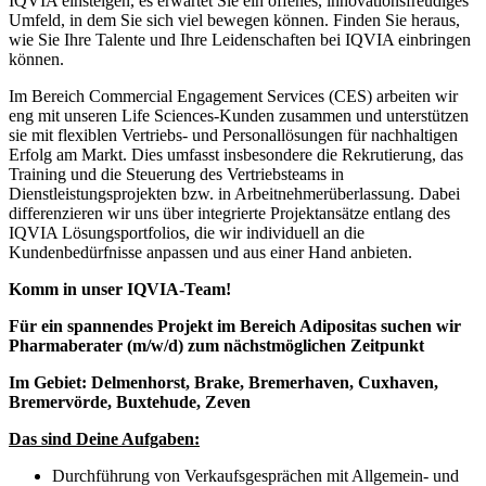
IQVIA einsteigen, es erwartet Sie ein offenes, innovationsfreudiges
Umfeld, in dem Sie sich viel bewegen können. Finden Sie heraus,
wie Sie Ihre Talente und Ihre Leidenschaften bei IQVIA einbringen
können.
Im Bereich Commercial Engagement Services (CES) arbeiten wir
eng mit unseren Life Sciences-Kunden zusammen und unterstützen
sie mit flexiblen Vertriebs- und Personallösungen für nachhaltigen
Erfolg am Markt. Dies umfasst insbesondere die Rekrutierung, das
Training und die Steuerung des Vertriebsteams in
Dienstleistungsprojekten bzw. in Arbeitnehmerüberlassung. Dabei
differenzieren wir uns über integrierte Projektansätze entlang des
IQVIA Lösungsportfolios, die wir individuell an die
Kundenbedürfnisse anpassen und aus einer Hand anbieten.
Komm in unser IQVIA-Team!
Für ein spannendes Projekt im Bereich Adipositas suchen wir
Pharmaberater (m/w/d) zum nächstmöglichen Zeitpunkt
Im Gebiet:
Delmenhorst, Brake, Bremerhaven, Cuxhaven,
Bremervörde, Buxtehude, Zeven
Das sind Deine Aufgaben:
Durchführung von Verkaufsgesprächen mit Allgemein- und