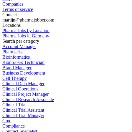
Companies
Terms of service
Contact
martijn@pharmajobber.com
Locations
Pharma Jobs by Location
Pharma Jobs in Germany
Search per category
Account Manager
Pharmacist
Bioinformatics
Bioprocess Technician
Brand Manager
Business Development
Cell Therapy
Clinical Data Manager
Clinical Operations
Clinical Project Manager
Clinical Research Associate
Clinical Trial
Clinical Trial Assistant
Clinical Trial Manager
Cmc
Compliance
Contract Specialist