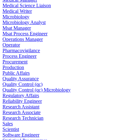
Medical Science Liaison
Medical Writer
Microbiology
Microbiology Analyst
Msat Manager
Msat Process Engineer
Operations Manager
Operator
Pharmacovigilance
Process Engineer
Procurement
Production
Public Affairs
Quality Assurance
Quality Control (qc)
Quality Control (qc) Microbiology
Regulatory Affairs
Reliability Engineer
Research Assistant
Research Associate
Research Technician
Sales
Scientist
Software Engineer