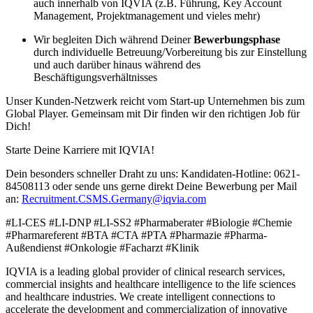
auch innerhalb von IQVIA (z.B. Führung, Key Account
Management, Projektmanagement und vieles mehr)
Wir begleiten Dich während Deiner
Bewerbungsphase
durch individuelle Betreuung/Vorbereitung bis zur Einstellung
und auch darüber hinaus während des
Beschäftigungsverhältnisses
Unser Kunden-Netzwerk reicht vom Start-up Unternehmen bis zum
Global Player. Gemeinsam mit Dir finden wir den richtigen Job für
Dich!
Starte Deine Karriere mit IQVIA!
Dein besonders schneller Draht zu uns: Kandidaten-Hotline: 0621-
84508113 oder sende uns gerne direkt Deine Bewerbung per Mail
an:
Recruitment.CSMS.Germany@iqvia.com
#LI-CES #LI-DNP #LI-SS2 #Pharmaberater #Biologie #Chemie
#Pharmareferent #BTA #CTA #PTA #Pharmazie #Pharma-
Außendienst #Onkologie #Facharzt #Klinik
IQVIA is a leading global provider of clinical research services,
commercial insights and healthcare intelligence to the life sciences
and healthcare industries. We create intelligent connections to
accelerate the development and commercialization of innovative