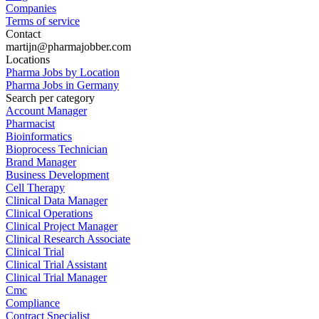
Companies
Terms of service
Contact
martijn@pharmajobber.com
Locations
Pharma Jobs by Location
Pharma Jobs in Germany
Search per category
Account Manager
Pharmacist
Bioinformatics
Bioprocess Technician
Brand Manager
Business Development
Cell Therapy
Clinical Data Manager
Clinical Operations
Clinical Project Manager
Clinical Research Associate
Clinical Trial
Clinical Trial Assistant
Clinical Trial Manager
Cmc
Compliance
Contract Specialist