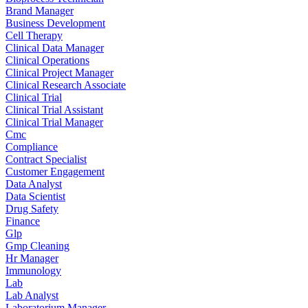
Brand Manager
Business Development
Cell Therapy
Clinical Data Manager
Clinical Operations
Clinical Project Manager
Clinical Research Associate
Clinical Trial
Clinical Trial Assistant
Clinical Trial Manager
Cmc
Compliance
Contract Specialist
Customer Engagement
Data Analyst
Data Scientist
Drug Safety
Finance
Glp
Gmp Cleaning
Hr Manager
Immunology
Lab
Lab Analyst
Laboratorium Manager