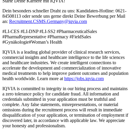
Starte Deine Karriere mit IQVIA!
Dein besonders schneller Draht zu uns: Kandidaten-Hotline: 0621-
84508113 oder sende uns gerne direkt Deine Bewerbung per Mail
an:
Recruitment.CSMS.Germany@iqvia.com
#LI-CES #LI-DNP #LI-SS2 #PharmaceuticalSales
#PharmaRepresentative #Pharmacy #FieldSales
#Gynäkologie#Woman’s Health
IQVIA is a leading global provider of clinical research services,
commercial insights and healthcare intelligence to the life sciences
and healthcare industries. We create intelligent connections to
accelerate the development and commercialization of innovative
medical treatments to help improve patient outcomes and population
health worldwide. Learn more at
https://jobs.iqvia.com
IQVIA is committed to integrity in our hiring process and maintains
a zero tolerance policy for candidate fraud. All information and
credentials submitted in your application must be truthful and
complete. Any false statements, misrepresentations, or material
omissions during the recruitment process will result in immediate
disqualification of your application, or termination of employment if
discovered later, in accordance with applicable law. We appreciate
your honesty and professionalism.