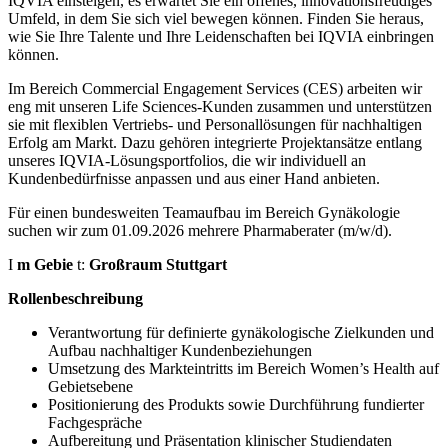
IQVIA einsteigen, es erwartet Sie ein offenes, innovationsfreudiges
Umfeld, in dem Sie sich viel bewegen können. Finden Sie heraus,
wie Sie Ihre Talente und Ihre Leidenschaften bei IQVIA einbringen
können.
Im Bereich Commercial Engagement Services (CES) arbeiten wir
eng mit unseren Life Sciences-Kunden zusammen und unterstützen
sie mit flexiblen Vertriebs- und Personallösungen für nachhaltigen
Erfolg am Markt. Dazu gehören integrierte Projektansätze entlang
unseres IQVIA-Lösungsportfolios, die wir individuell an
Kundenbedürfnisse anpassen und aus einer Hand anbieten.
Für einen bundesweiten Teamaufbau im Bereich Gynäkologie
suchen wir zum 01.09.2026 mehrere Pharmaberater (m/w/d).
I
m Gebie
t:
Großraum
Stuttgart
Rollenbeschreibung
Verantwortung für definierte gynäkologische Zielkunden und
Aufbau nachhaltiger Kundenbeziehungen
Umsetzung des Markteintritts im Bereich Women’s Health auf
Gebietsebene
Positionierung des Produkts sowie Durchführung fundierter
Fachgespräche
Aufbereitung und Präsentation klinischer Studiendaten