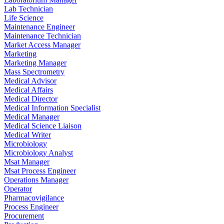
Lab Technician
Life Science
Maintenance Engineer
Maintenance Technician
Market Access Manager
Marketing
Marketing Manager
Mass Spectrometry
Medical Advisor
Medical Affairs
Medical Director
Medical Information Specialist
Medical Manager
Medical Science Liaison
Medical Writer
Microbiology
Microbiology Analyst
Msat Manager
Msat Process Engineer
Operations Manager
Operator
Pharmacovigilance
Process Engineer
Procurement