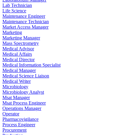
Lab Technician
Life Science
Maintenance Engineer
Maintenance Technician
Market Access Manager
Marketing
Marketing Manager
Mass Spectrometry
Medical Advisor
Medical Affairs
Medical Director
Medical Information Specialist
Medical Manager
Medical Science Liaison
Medical Writer
Microbiology
Microbiology Analyst
Msat Manager
Msat Process Engineer
Operations Manager
Operator
Pharmacovigilance
Process Engineer
Procurement