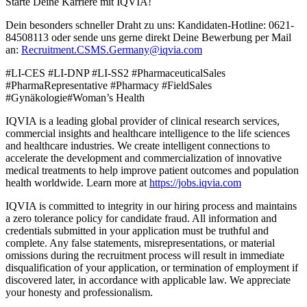
Starte Deine Karriere mit IQVIA!
Dein besonders schneller Draht zu uns: Kandidaten-Hotline: 0621-
84508113 oder sende uns gerne direkt Deine Bewerbung per Mail
an:
Recruitment.CSMS.Germany@iqvia.com
#LI-CES #LI-DNP #LI-SS2 #PharmaceuticalSales
#PharmaRepresentative #Pharmacy #FieldSales
#Gynäkologie#Woman’s Health
IQVIA is a leading global provider of clinical research services,
commercial insights and healthcare intelligence to the life sciences
and healthcare industries. We create intelligent connections to
accelerate the development and commercialization of innovative
medical treatments to help improve patient outcomes and population
health worldwide. Learn more at
https://jobs.iqvia.com
IQVIA is committed to integrity in our hiring process and maintains
a zero tolerance policy for candidate fraud. All information and
credentials submitted in your application must be truthful and
complete. Any false statements, misrepresentations, or material
omissions during the recruitment process will result in immediate
disqualification of your application, or termination of employment if
discovered later, in accordance with applicable law. We appreciate
your honesty and professionalism.