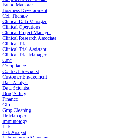
Brand Manager
Business Development
Cell Therapy
Clinical Data Manager
Clinical Operations
Clinical Project Manager
Clinical Research Associate
Clinical Trial
Clinical Trial Assistant
Clinical Trial Manager
Cmc
Compliance
Contract Specialist
Customer Engagement
Data Analyst
Data Scientist
Drug Safety
Finance
Glp
Gmp Cleaning
Hr Manager
Immunology
Lab
Lab Analyst
Laboratorium Manager