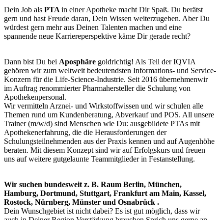
Dein Job als
PTA
in einer Apotheke macht Dir Spaß. Du berätst
gern und hast Freude daran, Dein Wissen weiterzugeben. Aber Du
würdest gern mehr aus Deinen Talenten machen und eine
spannende neue Karriereperspektive käme Dir gerade recht?
Dann bist Du bei
Aposphäre
goldrichtig! Als Teil der IQVIA
gehören wir zum weltweit bedeutendsten Informations- und Service-
Konzern für die
Life-Science-Industrie.
Seit 2016 übernehmenwir
im Auftrag renommierter Pharmahersteller die Schulung von
Apothekenpersonal.
Wir vermitteln Arznei- und Wirkstoffwissen und wir schulen alle
Themen rund um Kundenberatung, Abverkauf und POS. All unsere
Trainer (m/w/d) sind Menschen wie Du: ausgebildete PTAs mit
Apothekenerfahrung, die die Herausforderungen der
Schulungsteilnehmenden
aus der Praxis kennen und auf Augenhöhe
beraten. Mit diesem Konzept sind wir auf Erfolgskurs und freuen
uns auf weitere gutgelaunte Teammitglieder in Festanstellung.
Wir suchen bundesweit z. B. Raum
Berlin, München,
Hamburg, Dortmund, Stuttgart, Frankfurt am Main, Kassel,
Rostock, Nürnberg, Münster und Osnabrück
.
Dein Wunschgebiet ist nicht dabei? Es ist gut möglich, dass wir
auch in Deiner Region Verstärkung brauchen.Sprich uns gerne an.