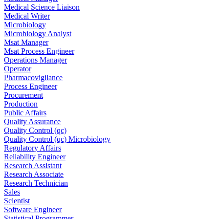
Medical Science Liaison
Medical Writer
Microbiology
Microbiology Analyst
Msat Manager
Msat Process Engineer
Operations Manager
Operator
Pharmacovigilance
Process Engineer
Procurement
Production
Public Affairs
Quality Assurance
Quality Control (qc)
Quality Control (qc) Microbiology
Regulatory Affairs
Reliability Engineer
Research Assistant
Research Associate
Research Technician
Sales
Scientist
Software Engineer
Statistical Programmer